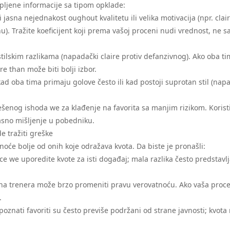
upljene informacije sa tipom opklade:
jasna nejednakost oughout kvalitetu ili velika motivacija (npr. clair
. Tražite koeficijent koji prema vašoj proceni nudi vrednost, ne 
ilskim razlikama (napadački claire protiv defanzivnog). Ako oba t
e than može biti bolji izbor.
ad oba tima primaju golove često ili kad postoji suprotan stil (nap
šenog ishoda we za klađenje na favorita sa manjim rizikom. Korist
jasno mišljenje u pobedniku.
 tražiti greške
oće bolje od onih koje odražava kvota. Da biste je pronašli:
ice we uporedite kvote za isti događaj; mala razlika često predstavl
ena trenera može brzo promeniti pravu verovatnoću. Ako vaša proc
.
oznati favoriti su često previše podržani od strane javnosti; kvota