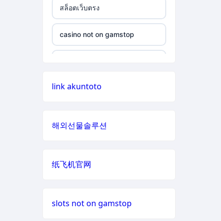
สล็อตเว็บตรง
non gamstop casino
casino not on gamstop
casino not on gamstop
non gamstop casino
casino not on gamstop
casino not on gamstop
non gamstop casino
casino not on gamstop
link akuntoto
casino not on gamstop
non gamstop casino
casino not on gamstop
casino not on gamstop
non gamstop casino
해외선물솔루션
casino not on gamstop
casino not on gamstop
non gamstop casino
casino not on gamstop
纸飞机官网
casino not on gamstop
non gamstop casino
casino not on gamstop
casino not on gamstop
non gamstop casino
slots not on gamstop
casino not on gamstop
casino not on gamstop