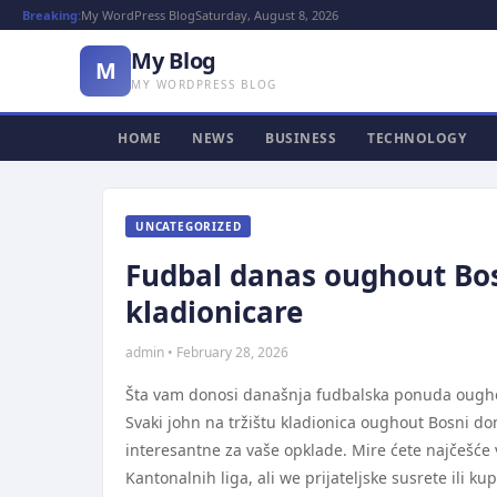
Breaking:
My WordPress Blog
Saturday, August 8, 2026
My Blog
M
MY WORDPRESS BLOG
HOME
NEWS
BUSINESS
TECHNOLOGY
UNCATEGORIZED
Fudbal danas oughout Bo
kladionicare
admin • February 28, 2026
Šta vam donosi današnja fudbalska ponuda ough
Svaki john na tržištu kladionica oughout Bosni d
interesantne za vaše opklade. Mire ćete najčešće 
Kantonalnih liga, ali we prijateljske susrete ili k