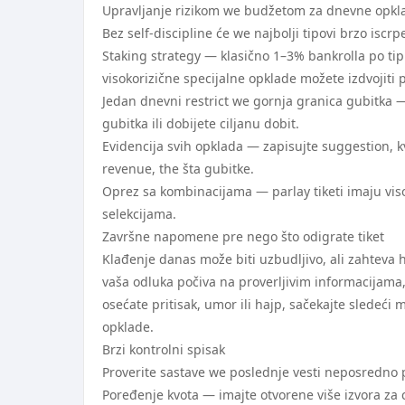
Upravljanje rizikom we budžetom za dnevne opkl
Bez self-discipline će we najbolji tipovi brzo iscrp
Staking strategy — klasično 1–3% bankrolla po tip
visokorizične specijalne opklade možete izdvojiti
Jedan dnevni restrict we gornja granica gubitka 
gubitka ili dobijete ciljanu dobit.
Evidencija svih opklada — zapisujte suggestion, kv
revenue, the šta gubitke.
Oprez sa kombinacijama — parlay tiketi imaju vis
selekcijama.
Završne napomene pre nego što odigrate tiket
Klađenje danas može biti uzbudljivo, ali zahteva h
vaša odluka počiva na proverljivim informacijama
osećate pritisak, umor ili hajp, sačekajte sledeći
opklade.
Brzi kontrolni spisak
Proverite sastave we poslednje vesti neposredno 
Poređenje kvota — imajte otvorene više izvora za 