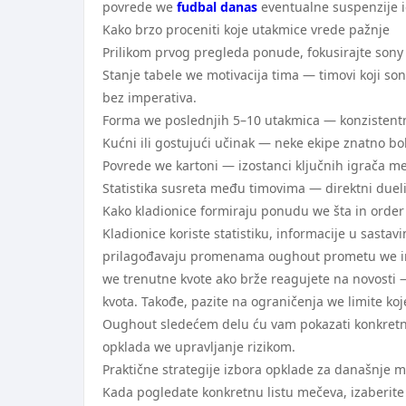
povrede we
fudbal danas
eventualne suspenzije ig
Kako brzo proceniti koje utakmice vrede pažnje
Prilikom prvog pregleda ponude, fokusirajte sony 
Stanje tabele we motivacija tima — timovi koji so
bez imperativa.
Forma we poslednjih 5–10 utakmica — konzistentno
Kućni ili gostujući učinak — neke ekipe znatno bol
Povrede we kartoni — izostanci ključnih igrača me
Statistika susreta među timovima — direktni dueli 
Kako kladionice formiraju ponudu we šta in order 
Kladionice koriste statistiku, informacije u sasta
prilagođavaju promenama oughout prometu we info
we trenutne kvote ako brže reagujete na novosti 
kvota. Takođe, pazite na ograničenja we limite k
Oughout sledećem delu ću vam pokazati konkretne
opklada we upravljanje rizikom.
Praktične strategije izbora opklade za današnje 
Kada pogledate konkretnu listu mečeva, izaberite 