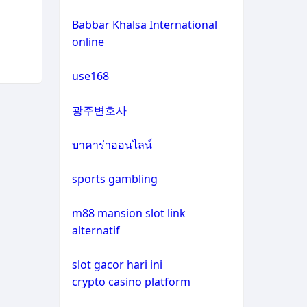
non gamstop casinos
casino not on gamstop
Babbar Khalsa International
online
crypto casinos
casino not on gamstop
use168
crypto casinos
casino not on gamstop
광주변호사
bitcoin casinos
casino not on gamstop
บาคาร่าออนไลน์
zahraniční sázkové kanceláře
casino not on gamstop
s licencí v čr
sports gambling
casino not on gamstop
nové casino online
m88 mansion slot link
alternatif
casino not on gamstop
crypto casinos
slot gacor hari ini
casino not on gamstop
crypto casino platform
στοιχηματικες εταιριες
εξωτερικου