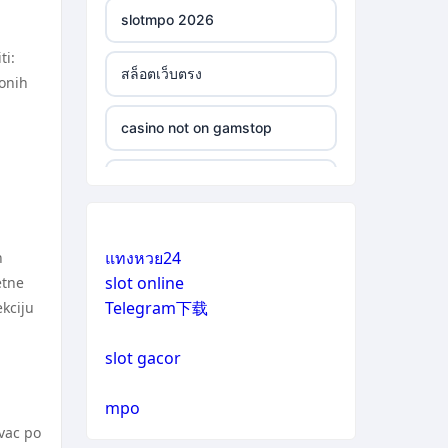
slotmpo 2026
ti:
สล็อตเว็บตรง
 onih
casino not on gamstop
casino not on gamstop
casino not on gamstop
แทงหวย24
h
slot online
etne
casino not on gamstop
Telegram下载
kciju
casino not on gamstop
slot gacor
casino not on gamstop
mpo
ovac po