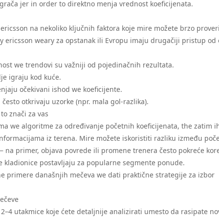
rača jer in order to direktno menja vrednost koeficijenata.
ericsson na nekoliko ključnih faktora koje mire možete brzo proveri
ny ericsson weary za opstanak ili Evropu imaju drugačiji pristup od
st we trendovi su važniji od pojedinačnih rezultata.
je igraju kod kuće.
njaju očekivani ishod we koeficijente.
često otkrivaju uzorke (npr. mala gol-razlika).
to znači za vas
vima we algoritme za određivanje početnih koeficijenata, the zatim i
rmacijama iz terena. Mire možete iskoristiti razliku između poč
— na primer, objava povrede ili promene trenera često pokreće kore
oje kladionice postavljaju za popularne segmente ponude.
 primere današnjih mečeva we dati praktične strategije za izbor
mečeve
2–4 utakmice koje ćete detaljnije analizirati umesto da rasipate n