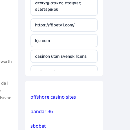
στοιχηματικες εταιριες
εξωτερικου
casino not on gamstop
https://f8betv1.com/
casino not on gamstop
kjc com
casino not on gamstop
casinon utan svensk licens
casino not on gamstop
 worth
online casinos
casino not on gamstop
da li
online casinos
o
casino not on gamstop
offshore casino sites
lsivne
online casinos
casino not on gamstop
bandar 36
non gamstop casinos
casino not on gamstop
sbobet