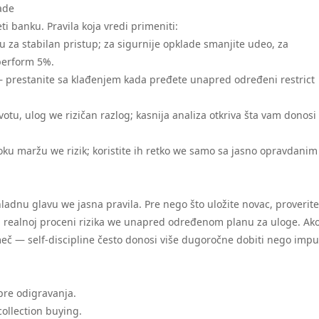
ade
eti banku. Pravila koja vredi primeniti:
u za stabilan pristup; za sigurnije opklade smanjite udeo, za
 perform 5%.
— prestanite sa klađenjem kada pređete unapred određeni restrict
otu, ulog we rizičan razlog; kasnija analiza otkriva šta vam donosi
oku maržu we rizik; koristite ih retko we samo sa jasno opravdanim
ladnu glavu we jasna pravila. Pre nego što uložite novac, proverite 
, realnoj proceni rizika we unapred određenom planu za uloge. Ak
 meč — self-discipline često donosi više dugoročne dobiti nego impu
pre odigravanja.
collection buying.