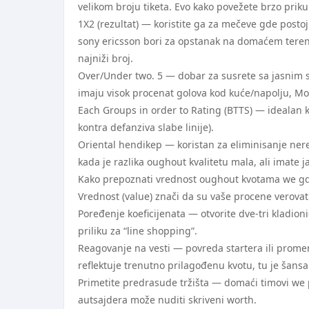
velikom broju tiketa. Evo kako povežete brzo prik
1X2 (rezultat) — koristite ga za mečeve gde postoji 
sony ericsson bori za opstanak na domaćem terenu)
najniži broj.
Over/Under two. 5 — dobar za susrete sa jasnim st
imaju visok procenat golova kod kuće/napolju, Mor
Each Groups in order to Rating (BTTS) — idealan k
kontra defanziva slabe linije).
Oriental hendikep — koristan za eliminisanje nere
kada je razlika oughout kvalitetu mala, ali imate 
Kako prepoznati vrednost oughout kvotama we gde
Vrednost (value) znači da su vaše procene verovatn
Poređenje koeficijenata — otvorite dve-tri kladion
priliku za “line shopping”.
Reagovanje na vesti — povreda startera ili prom
reflektuje trenutno prilagođenu kvotu, tu je šansa
Primetite predrasude tržišta — domaći timovi we p
autsajdera može nuditi skriveni worth.