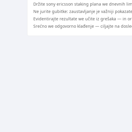
Držite sony ericsson staking plana we dnevnih lim
Ne jurite gubitke: zaustavljanje je važniji pokaz
Evidentirajte rezultate we učite iz grešaka — in o
Srećno we odgovorno klađenje — ciljajte na dosl