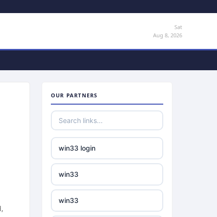
Sat
Aug 8, 2026
OUR PARTNERS
win33 login
win33
win33
d,