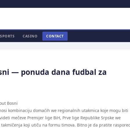
SPORTS
CASINO
CONTACT
sni — ponuda dana fudbal za
out Bosni
onosi kombinaciju domaćih we regionalnih utakmica koje mogu biti
videti mečeve Premijer lige BiH, Prve lige Republike Srpske we
up takmičenja koji utiču na formu timova. Bitno je da pratite raspore