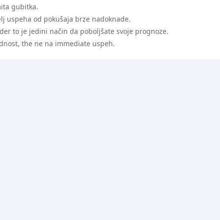
ita gubitka.
atelj uspeha od pokušaja brze nadoknade.
rder to je jedini način da poboljšate svoje prognoze.
ednost, the ne na immediate uspeh.